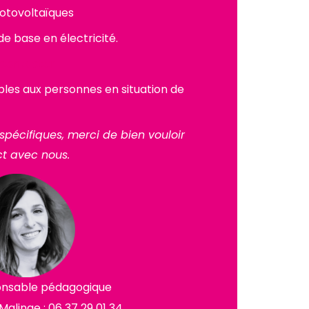
hotovoltaïques
e base en électricité.
 contacter
bles aux personnes en situation de
pécifiques, merci de bien vouloir
t avec nous.
onsable pédagogique
Malinge :
06 37 29 01 34