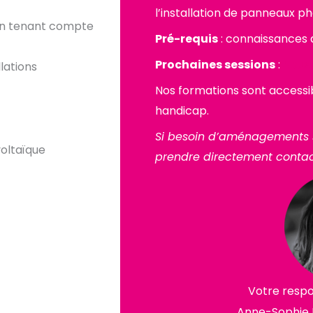
l’installation de panneaux p
, en tenant compte
Pré-requis
: connaissances d
Prochaines sessions
:
Nous
lations
Nos formations sont accessi
handicap.
Si besoin d’aménagements s
oltaïque
prendre directement contac
Votre resp
Anne-Sophie 