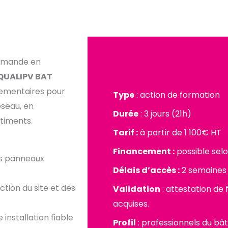
 demande en
QUALIPV BAT
lementaires pour
Type
: action de formation
éseau, en
Durée
: 3 jours (21h)
timents.
Tarif :
à partir de 1 100€ HT
Financement :
possible selo
es panneaux
Délais d’accès :
2 semaines
tion du site et des
Validation
: attestation de
acquises.
installation fiable
Profil
: professionnels du bâ